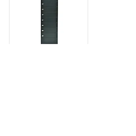
NoteLocker 12
Nos gammes de produits
Valises itCase
Chariots NoteCart Classic
Chariots NoteCart Flex
Caissons itCube
Casiers NoteLocker
Coffret NoteBox
Sacoches NoteBag
Nos engagements
Fabrication française et développement