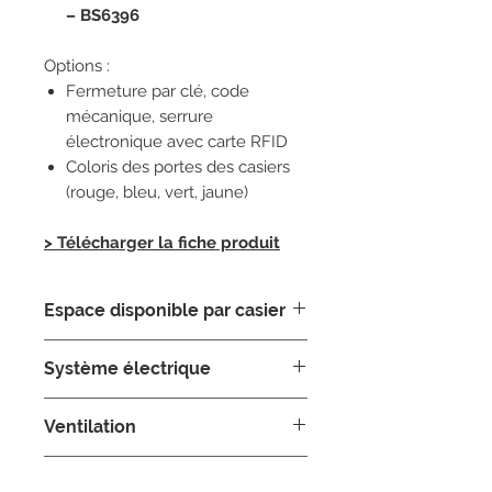
– BS6396
Options :
Fermeture par clé, code
mécanique, serrure
électronique avec carte RFID
Coloris des portes des casiers
(rouge, bleu, vert, jaune)
> Télécharger la fiche produit
Espace disponible par casier
(L) 320 x (P) 430 x (H) 110 mm
Système électrique
Deux prises électriques 220 volts
Ventilation
dans chaque casier
Passage d’air dans chaque casier
Sécurité